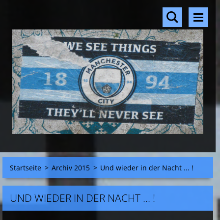
Startseite
>
Archiv 2015
>
Und wieder in der Nacht ... !
UND WIEDER IN DER NACHT ... !