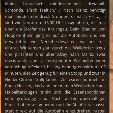
Mains brauchsch mindeschdends dreiahalb
Schtonda, s`isch Freitich." / Nach Mainz benötigt
man mindestens drei,5 Stunden, es ist ja Freitag. )
sind wir schon um 16.00 Uhr losgefahren, diesmal
über die Dörfer des Kraichgau. Beim Stadion von
Hoppstenheim ging es auf die Autobahn und wir
erwarteten ein Verkehrsdesaster, welches nie
eintrat. Wir kamen glatt durch das Walldorfer Kreuz
und pirschten uns über Alzey nach Mainz, zwar
etwas weiter aber viel entspannter. Wir hielten einer
verdächtigen Rekord, bislang benötigten wir nur 105
Minuten, also Zeit genug für einen Stopp und zwar in
Nieder-Olm im Grillpfännle. Wir waren nunmehr in
Rhein-Hessen, das Land indem man Weinschorle aus
Halbeliterkrügen trinkt und die Essensportionen
sehr großzügig sind. Nach dieser übermäßigen
Pause haben wir gepennt und die Abfahrt verpasst,
statt direkt auf die Autobahn einzudrehen, rasten