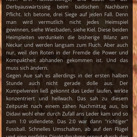
Derbyauswärtssieg beim badischen Nachbarn
Pflicht. Ich betone, drei Siege auf jeden Fall. Denn
man wird vermutlich nicht jedes Heimspiel
gewinnen, siehe Wiesbaden, siehe Kiel. Diese beiden
Heimpleiten verdunkeln die bisherige Bilanz am
Neckar und werden langsam zum Fluch. Aber auch
nur, weil den Roten in der Fremde die Power und
Kompaktheit abhanden gekommen ist. Und das
muss sich ändern.
Gegen Aue sah es allerdings in der ersten halben
Stunde auch nicht gerade dolle aus. Der
Kumpelverein ließ gekonnt das Leder laufen, wirkte
konzentriert und hellwach. Das sah zu diesem
Zeitpunkt nach einem zähen Nachmittag aus, bis
Didavi wohl eher durch Zufall ans Leder kam und so
zum 1:0 vollendete. Das 2:0 war dann "richtiger"
Fussball. Schnelles Umschalten, ab auf den Flügel
und eine perfekte Direktabnahme erneut durch den