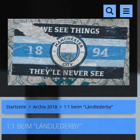
Startseite
>
Archiv 2018
>
1:1 beim "Ländlederby"
1:1 BEIM "LÄNDLEDERBY"