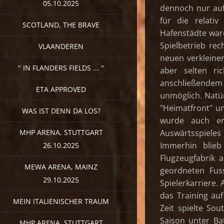
05.10.2025
dennoch nur auf 
für die relati
SCOTLAND, THE BRAVE
Hafenstädte war
Spielbetrieb rec
VLAANDEREN
neuen verkleiner
" IN FLANDERS FIELDS ... "
aber selten ri
anschließendem
ETA APPROVED
unmöglich. Natür
"Heimatfront" un
WAS IST DENN DA LOS?
wurde auch er
MHP ARENA, STUTTGART
Auswärtsspiele
Immerhin blieb
26.10.2025
Flugzeugfabrik 
MEWA ARENA, MAINZ
geordneten Fus
29.10.2025
Spielerkarriere. 
das Training au
MEIN ITALIENISCHER TRAUM
Zeit spielte So
Saison unter Ba
MHP ARENA, STUTTGART