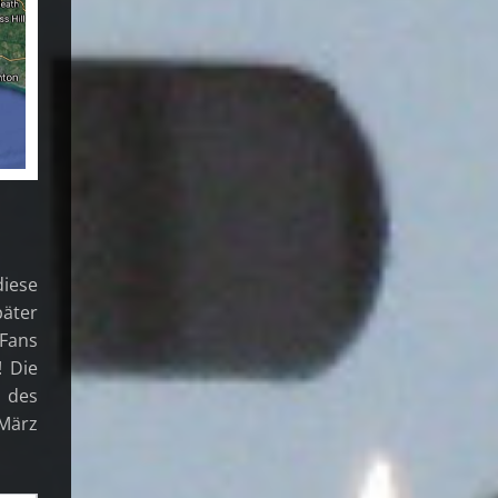
diese
päter
 Fans
! Die
 des
 März