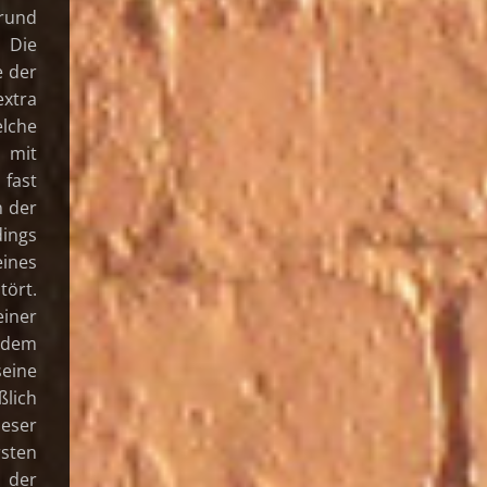
Grund
 Die
e der
extra
elche
 mit
fast
n der
dings
ines
ört.
iner
t dem
eine
ßlich
ieser
rsten
n der