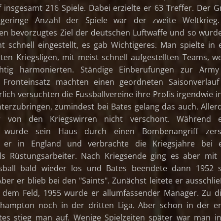
insgesamt 216 Spiele. Dabei erzielte er 63 Treffer. Der 
v geringe Anzahl der Spiele war der zweite Weltkrieg.
en bevorzugtes Ziel der deutschen Luftwaffe und so wurd
ht schnell eingestellt, es gab Wichtigeres. Man spielte in 
ten Kriegsligen, mit meist schnell aufgestellten Teams, w
chtig harmonierten. Ständige Einberufungen zur Army
 Fronteinsatz machten einen geordneten Saisonverlauf 
lich versuchten die Fussballvereine ihre Profis irgendwie i
terzubringen, zumindest bei Bates gelang das auch. Aller
 von den Kriegswirren nicht verschont. Während e
s wurde sein Haus durch einen Bombenangriff zerst
 er in England und verbrachte die Kriegsjahre bei e
als Rüstungsarbeiter. Nach Kriegsende ging es aber mi
sball bald wieder los und Bates beendete dann 1952 s
Aber er blieb bei den "Saints". Zunächst leitete er ausschlie
f dem Feld, 1955 wurde er allumfassender Manager. Zu d
uthampton noch in der dritten Liga. Aber schon in der e
tes stieg man auf. Wenige Spielzeiten später war man i