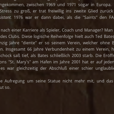
angekommen, zwischen 1969 und 1971 sogar in Europa. 
tress zu groß, er trat freiwillig ins zweite Glied zurüc
sistant.
1976 war er dann dabei, als die "Saints" den F
ach einer Karriere als Spieler, Coach und Manager? Man
des Clubs. Diese logische Reihenfolge hielt auch Ted Bates
nzig Jahre "diente" er so seinem Verein, welcher ohne 
n. Insgesamt 66 Jahre Verbundenheit zu einem Verein, 
chock saß tief, als Bates schließlich 2003 starb. Die Eröf
ons "St. Mary`s" am Hafen im Jahre 2001 hat er auf jeden
 es war gleichzeitig der Abschluß einer schier unglaubl
die Aufregung um seine Statue nicht mehr mit, und das
ut so.