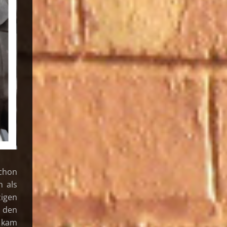
Schon
n als
zigen
e den
 kam