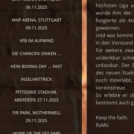
höchsten Liga 
06.11.2025
wurde ihm der S
MHP ARENA, STUTTGART
fungierte als
As
gewannen.
09.11.2025
Und was kommt n
VFB IM AUFWIND
in den Vorstand 
Für weitere zwa
DIE CHANCEN SINKEN ...
undenkbar schie
unfassbar. Der S
KEIN BOXING DAY ... FAST
des neuen Stadi
INSELHATTRICK
noch miterlebt,
Vereinstreue.
PITTODRIE STADIUM,
So erlebte er 
ABERDEEN 27.11.2025
bestimmt auch g
FIR PARK, MOTHERWELL
Keep the faith.
29.11.2025
RaMü
HOME OF THE SET FARE