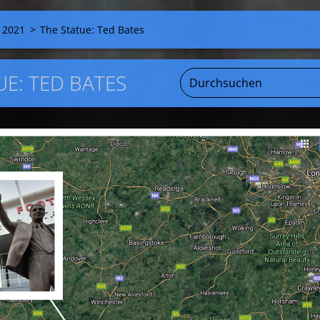
 2021
>
The Statue: Ted Bates
UE: TED BATES