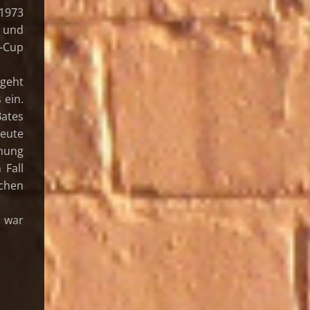
1973
k und
A-Cup
 geht
 ein.
Bates
heute
fnung
 Fall
ichen
 war