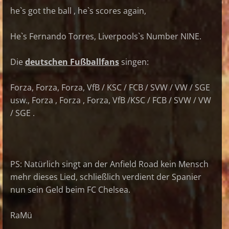
he`s got the ball , he`s scores again,
He`s Fernando Torres, Liverpools`s Number NINE.
Die
deutschen Fußballfans
singen:
Forza, Forza, Forza, VfB / KSC / FCB / SVW / VW / SGE
usw., Forza , Forza , Forza, VfB /KSC / FCB / SVW / VW
/ SGE .
PS: Natürlich singt an der Anfield Road kein Mensch
mehr dieses Lied, schließlich verdient der Spanier
nun sein Geld beim FC Chelsea.
RaMü