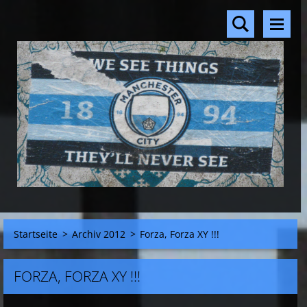
Startseite
>
Archiv 2012
>
Forza, Forza XY !!!
FORZA, FORZA XY !!!