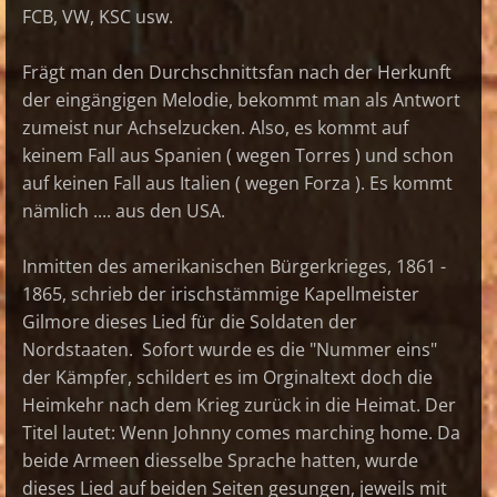
FCB, VW, KSC usw.
Frägt man den Durchschnittsfan nach der Herkunft
der eingängigen Melodie, bekommt man als Antwort
zumeist nur Achselzucken. Also, es kommt auf
keinem Fall aus Spanien ( wegen Torres ) und schon
auf keinen Fall aus Italien ( wegen Forza ). Es kommt
nämlich .... aus den USA.
Inmitten des amerikanischen Bürgerkrieges, 1861 -
1865, schrieb der irischstämmige Kapellmeister
Gilmore dieses Lied für die Soldaten der
Nordstaaten. Sofort wurde es die "Nummer eins"
der Kämpfer, schildert es im Orginaltext doch die
Heimkehr nach dem Krieg zurück in die Heimat. Der
Titel lautet: Wenn Johnny comes marching home. Da
beide Armeen diesselbe Sprache hatten, wurde
dieses Lied auf beiden Seiten gesungen, jeweils mit