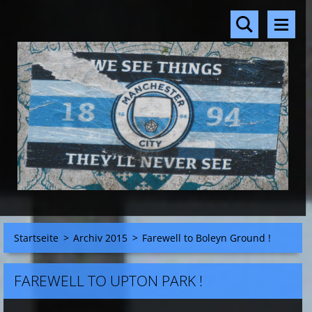
Startseite
>
Archiv 2015
>
Farewell to Boleyn Ground !
FAREWELL TO UPTON PARK !