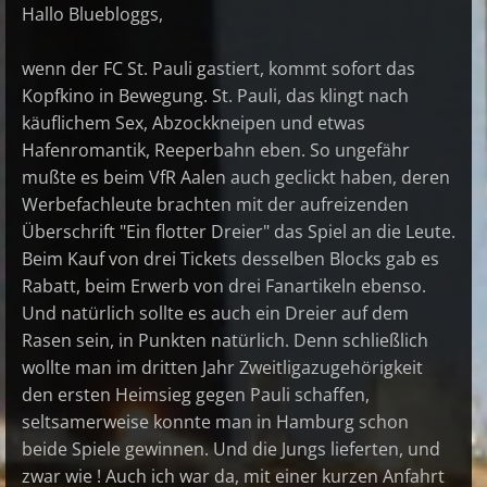
Hallo Bluebloggs,
wenn der FC St. Pauli gastiert, kommt sofort das
Kopfkino in Bewegung. St. Pauli, das klingt nach
käuflichem Sex, Abzockkneipen und etwas
Hafenromantik, Reeperbahn eben. So ungefähr
mußte es beim VfR Aalen auch geclickt haben, deren
Werbefachleute brachten mit der aufreizenden
Überschrift "Ein flotter Dreier" das Spiel an die Leute.
Beim Kauf von drei Tickets desselben Blocks gab es
Rabatt, beim Erwerb von drei Fanartikeln ebenso.
Und natürlich sollte es auch ein Dreier auf dem
Rasen sein, in Punkten natürlich. Denn schließlich
wollte man im dritten Jahr Zweitligazugehörigkeit
den ersten Heimsieg gegen Pauli schaffen,
seltsamerweise konnte man in Hamburg schon
beide Spiele gewinnen. Und die Jungs lieferten, und
zwar wie ! Auch ich war da, mit einer kurzen Anfahrt