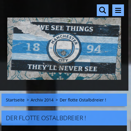
Startseite
>
Archiv 2014
>
Der flotte Ostalbdreier !
DER FLOTTE OSTALBDREIER !