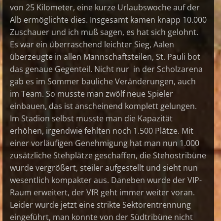
von 25 Kilometer, eine kurze Urlaubswoche auf der
Alb ermöglichte dies. Insgesamt kamen knapp 10.000
Zuschauer und ich muß sagen, es hat sich gelohnt.
Es war ein überraschend leichter Sieg, Aalen
überzeugte in allen Mannschaftsteilen, St. Pauli bot
das genaue Gegenteil. Nicht nur in der Scholzarena
gab es im Sommer bauliche Veränderungen, auch
im Team. So musste man zwölf neue Spieler
einbauen, das ist anscheinend komplett gelungen.
Im Stadion selbst musste man die Kapazität
erhöhen, irgendwie fehlten noch 1.500 Plätze. Mit
einer vorläufigen Genehmigung hat man nun 1.000
zusätzliche Stehplätze geschaffen, die Stehostribüne
wurde vergrößert, steiler aufgestellt und sieht nun
wesentlich kompakter aus. Daneben wurde der VIP-
Raum erweitert, der VfR geht immer weiter voran.
Leider wurde jetzt eine strikte Sektorentrennung
eingeführt, man konnte von der Südtribüne nicht