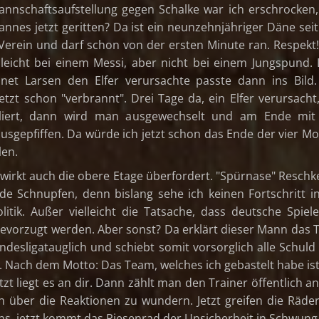
annschaftsaufstellung gegen Schalke war ich erschrocken
nnes jetzt geritten? Da ist ein neunzehnjähriger Däne seit
Verein und darf schon von der ersten Minute ran. Respekt
elleicht bei einem Messi, aber nicht bei einem Jungspund.
net Larsen den Elfer verursachte passte dann ins Bild
jetzt schon "verbrannt". Drei Tage da, ein Elfer verursacht
liert, dann wird man ausgewechselt und am Ende mit
usgepfiffen. Da würde ich jetzt schon das Ende der vier M
len.
wirkt auch die obere Etage überfordert. "Spürnase" Reschk
de Schnupfen, denn bislang sehe ich keinen Fortschritt i
litik. Außer vielleicht die Tatsache, dass deutsche Spiel
vorzugt werden. Aber sonst? Da erklärt dieser Mann das
undesligatauglich und schiebt somit vorsorglich alle Schul
. Nach dem Motto: Das Team, welches ich gebastelt habe ist
etzt liegt es an dir. Dann zählt man den Trainer öffentlich a
ch über die Reaktionen zu wundern. Jetzt greifen die Räde
ns, jetzt kommt das Riesenrad der Unsicherheit in Schwung