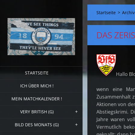
Startseite
>
Archiv
DAS ZERI
STARTSEITE
Hallo Bl
ICH ÜBER MICH !
wenn eine Mann
Zusammenhalt zw
MEIN MATCHKALENDER !
Aktionen von der
Abstiegskrimi. 
VERY BRITISH (G)
Jahre waren vol
BILD DES MONATS (G)
Vermutlich bek
geknallt; dann h