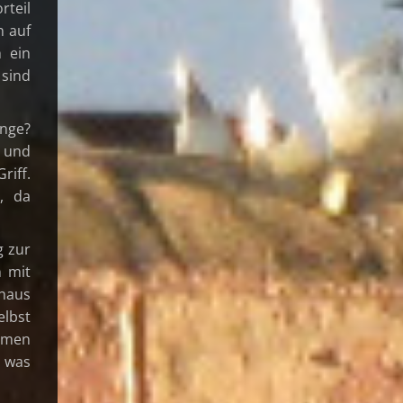
rteil
n auf
h ein
 sind
änge?
 und
riff.
, da
g zur
n mit
nhaus
elbst
ommen
 was