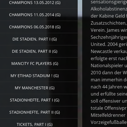
sensationsgierige
CHAMPIONS 13.05.2012 (G)
Alkoholabstinenz
CHAMPIONS 11.05.2014 (G)
der Kabine Geld f
Zusatzschichten,
CHAMPIONS 06.05.2018 (G)
Verein. James wi
Sechzehnjähriger
DIE STADIEN, PART I (G)
United. 2004 geri
Newcastle verkau
DIE STADIEN, PART II (G)
erfolgte erst na
MANCITY FC PLAYERS (G)
Nationalspieler u
2010 dann der We
MY ETIHAD STADIUM ! (G)
man immerhin den
nach 44 Jahren w
MY MANCHESTER (G)
und erfüllte sei
STADIONHEFTE, PART I (G)
soll offensiver u
totale Offensiv
STADIONHEFTE, PART II (G)
Mittelfeldrenner
Vorzeigefußballe
TICKETS, PART I (G)