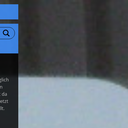
glich
on
t da
etzt
lt.