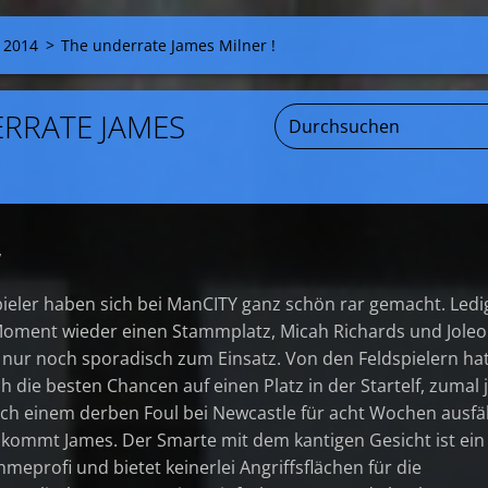
 2014
>
The underrate James Milner !
RRATE JAMES
,
pieler haben sich bei ManCITY ganz schön rar gemacht. Ledi
 Moment wieder einen Stammplatz, Micah Richards und Jole
nur noch sporadisch zum Einsatz. Von den Feldspielern ha
 die besten Chancen auf einen Platz in der Startelf, zumal j
ach einem derben Foul bei Newcastle für acht Wochen ausfäl
kommt James. Der Smarte mit dem kantigen Gesicht ist ein
meprofi und bietet keinerlei Angriffsflächen für die