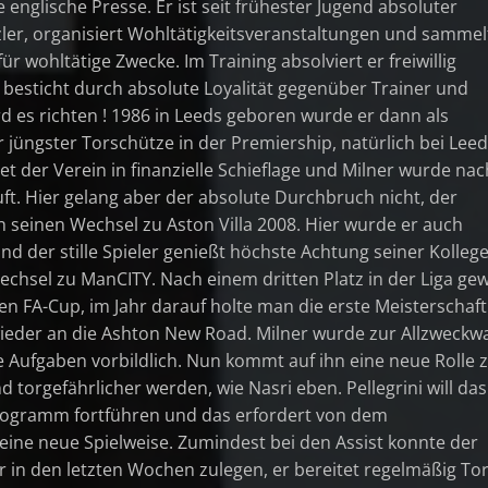
 englische Presse. Er ist seit frühester Jugend absoluter
ler, organisiert Wohltätigkeitsveranstaltungen und sammelt
ür wohltätige Zwecke. Im Training absolviert er freiwillig
 besticht durch absolute Loyalität gegenüber Trainer und
rd es richten ! 1986 in Leeds geboren wurde er dann als
 jüngster Torschütze in der Premiership, natürlich bei Lee
et der Verein in finanzielle Schieflage und Milner wurde nac
ft. Hier gelang aber der absolute Durchbruch nicht, der
ch seinen Wechsel zu Aston Villa 2008. Hier wurde er auch
nd der stille Spieler genießt höchste Achtung seiner Kolleg
chsel zu ManCITY. Nach einem dritten Platz in der Liga ge
 FA-Cup, im Jahr darauf holte man die erste Meisterschaft
ieder an die Ashton New Road. Milner wurde zur Allzweckw
ne Aufgaben vorbildlich. Nun kommt auf ihn eine neue Rolle z
nd torgefährlicher werden, wie Nasri eben. Pellegrini will das
programm fortführen und das erfordert von dem
 eine neue Spielweise. Zumindest bei den Assist konnte der
r in den letzten Wochen zulegen, er bereitet regelmäßig To