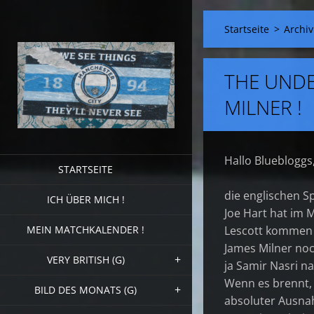
Startseite
>
Archiv
THE UNDE
MILNER !
Hallo Bluebloggs
STARTSEITE
die englischen S
ICH ÜBER MICH !
Joe Hart hat im
MEIN MATCHKALENDER !
Lescott kommen 
James Milner noch
VERY BRITISH (G)
ja Samir Nasri n
Wenn es brennt, 
BILD DES MONATS (G)
absoluter Ausnah