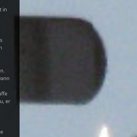
 in
ds
h
en.
wann
affe
u, er
re