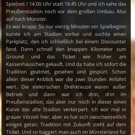
Spielzeit / 14.00 Uhr statt 18.45 Uhr und ich sehe das
Preußenstadion noch vor dem großen Umbau. Also
auf nach Münster.
Es war knapp. So nur vierzig Minuten vor Spielbeginn
kurvte ich am Stadion vorbei und suchte einen
Parkplatz, den ich schließlich bei einem Discounter
fand. Dann schnell den knappen Kilometer zum
Ground und das Ticket wie früher am
Kassenhäuschen gekauft. Und da habe ich sofort die
Tradition geatmet, gesehen und gespürt. Schon
allein dieser Anblick war die zwei Stunden Anfahrt
wert. Die elektrischen Drehkreuze waren außer
Betrieb und dann war ich drin, drin im
Preußenstadion, das aber nur noch in dieser einen
Kurve das alte Stadion verkörpert. Ich war mal in
grauer Vorzeit hier, aber es hat sich zwischenzeitlich
einiges getan. Tradition mit Zukunft steht auf dem
Ticket. Und so baggert man auch im Münsterland für