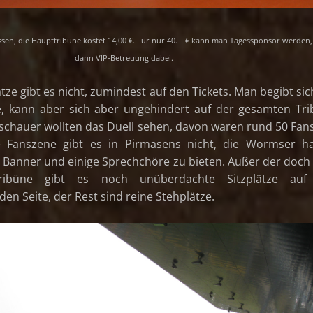
sen, die Haupttribüne kostet 14,00 €. Für nur 40.-- € kann man Tagessponsor werden, 
dann VIP-Betreuung dabei.
ze gibt es nicht, zumindest auf den Tickets. Man begibt sic
e, kann aber sich aber ungehindert auf der gesamten Tr
schauer wollten das Duell sehen, davon waren rund 50 Fan
 Fanszene gibt es in Pirmasens nicht, die Wormser ha
 Banner und einige Sprechchöre zu bieten. Außer der doch
ribüne gibt es noch unüberdachte Sitzplätze auf
en Seite, der Rest sind reine Stehplätze.