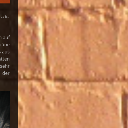
da ist
h auf
ibüne
s aus
tten
 sehr
 der