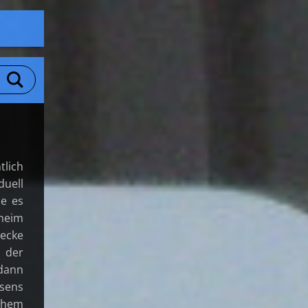
tlich
duell
e es
nheim
recke
n der
 dann
sens
schem