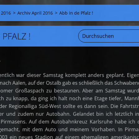
 2016
>
Archiv April 2016
>
Abb in de Pfalz !
 PFALZ !
,
igentlich war dieser Samstag komplett anders geplant. Eigen
t nach Aalen, auf der Ostalb gab es schließlich das Schwaben
omer Großaspach zu bestaunen. Aber am Samstag wurd
ch zu knapp, da ging ich halt noch eine Etage tiefer, Man
der Regionalliga Süd-West sollte es dann sein. Die Fahrtst
zer und zudem nur Autobahn. Gelandet bin ich letztlich i
..... in Pirmasens. Auf dem Autobahnkreuz Karlsruhe habe ich
gemacht, mit dem Auto und meinem Vorhaben. In Pirma
2003 ein neues Stadion auf einem ehemaligen amerikani