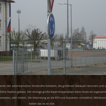
men der amerikanischen Streikräfte behalten, die größeren Gebäude renoviert und 
öhe Stadion gebaut. Der einstige große Kasernenparkplatz dient heute als sogenann
kostenlos, sehr löblich. Die Anbindung an die B10 und Autobahn vorbildlich, Militäran
haben das so an sich.