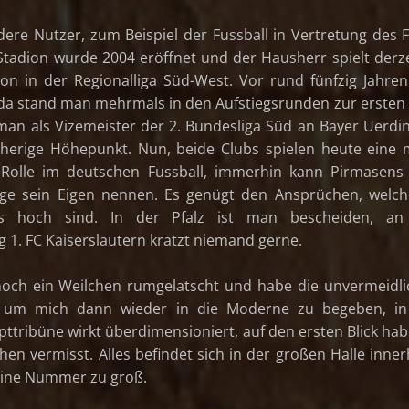
ere Nutzer, zum Beispiel der Fussball in Vertretung des 
tadion wurde 2004 eröffnet und der Hausherr spielt derze
son in der Regionalliga Süd-West. Vor rund fünfzig Jahre
 da stand man mehrmals in den Aufstiegsrunden zur ersten 
man als Vizemeister der 2. Bundesliga Süd an Bayer Uerdi
therige Höhepunkt. Nun, beide Clubs spielen heute eine
Rolle im deutschen Fussball, immerhin kann Pirmasens
age sein Eigen nennen. Es genügt den Ansprüchen, welc
rs hoch sind. In der Pfalz ist man bescheiden, an
 1. FC Kaiserslautern kratzt niemand gerne.
 noch ein Weilchen rumgelatscht und habe die unvermeidl
, um mich dann wieder in die Moderne zu begeben, in
pttribüne wirkt überdimensioniert, auf den ersten Blick hab
en vermisst. Alles befindet sich in der großen Halle inner
h eine Nummer zu groß.