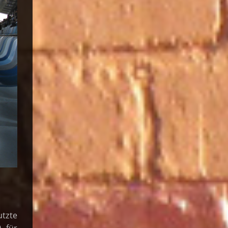
utzte
 für