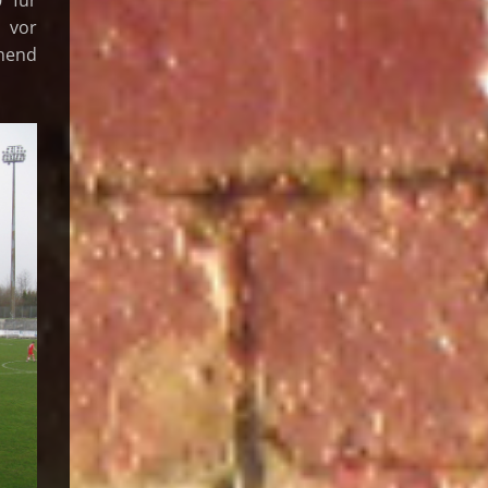
, vor
chend