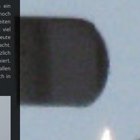
 ein
 noch
eiten
 viel
heute
acht.
zlich
iert.
allen
ch in