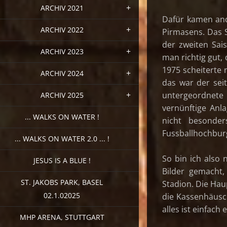
ARCHIV 2021
Dafür kamen and
ARCHIV 2022
Pirmasens. Das S
der zweiten Sai
ARCHIV 2023
man richtig gut,
1975 scheiterte 
ARCHIV 2024
das war der sei
untergeordnete 
ARCHIV 2025
vernünftige Anl
... WALKS ON WATER !
nicht besonde
Fussballhochburg
... WALKS ON WATER 2.0 ... !
So bin ich also
JESUS IS A BLUE !
Bilder gemacht
ST. JAKOBS PARK, BASEL
Stadion. Die Hau
02.1.02025
die Kassenhäusch
alles ist einfac
MHP ARENA, STUTTGART