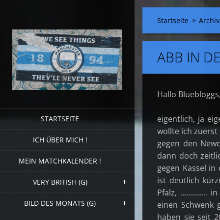
Startseite
>
Archiv
ABB IN DE
Hallo Bluebloggs
eigentlich, ja e
STARTSEITE
wollte ich zuers
ICH ÜBER MICH !
gegen den Newc
dann doch zeitli
MEIN MATCHKALENDER !
gegen Kassel in 
ist deutlich kür
VERY BRITISH (G)
Pfalz, .........
BILD DES MONATS (G)
einen Schwenk 
haben sie seit 