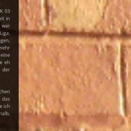
FK 03
it in
n war
Liga.
ngen,
 mehr
 eine
he eh
 der
ichen
 das
e ich
halb,