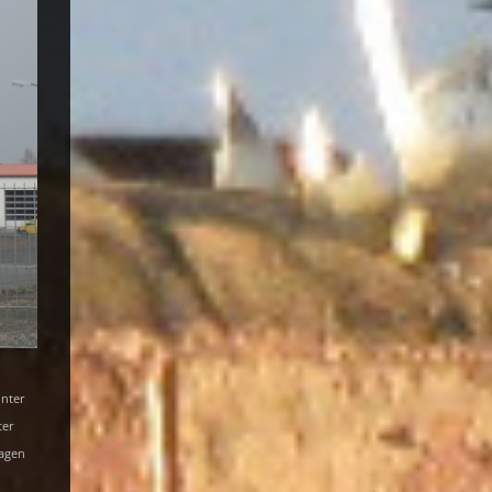
unter
ter
lagen