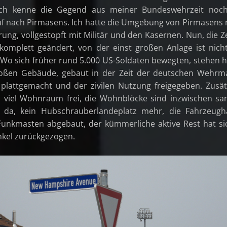
, ich kenne die Gegend aus meiner Bundeswehrzeit noch
auf nach Pirmasens. Ich hatte die Umgebung von Pirmasens
rung, vollgestopft mit Militär und den Kasernen. Nun, die Z
komplett geändert, von der einst großen Anlage ist nicht
 Wo sich früher rund 5.000 US-Soldaten bewegten, stehen 
oßen Gebäude, gebaut in der Zeit der deutschen Wehrm
plattgemacht und der zivilen Nutzung freigegeben. Zusät
 viel Wohnraum frei, die Wohnblöcke sind inzwischen san
 da, kein Hubschrauberlandeplatz mehr, die Fahrzeugh
 Funkmasten abgebaut, der kümmerliche aktive Rest hat si
nkel zurückgezogen.