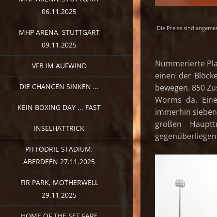
06.11.2025
Die Preise sind angemes
MHP ARENA, STUTTGART
09.11.2025
Nummerierte Plat
VFB IM AUFWIND
einen der Blöck
DIE CHANCEN SINKEN ...
bewegen. 850 Zu
Worms da. Eine
KEIN BOXING DAY ... FAST
immerhin sieben
großen Hauptt
INSELHATTRICK
gegenüberliegend
PITTODRIE STADIUM,
ABERDEEN 27.11.2025
FIR PARK, MOTHERWELL
29.11.2025
HOME OF THE SET FARE