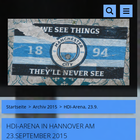
Startseite
>
Archiv 2015
>
HDI-Arena, 23.9.
HDI-ARENA IN HANNOVER AM
23.SEPTEMBER 2015