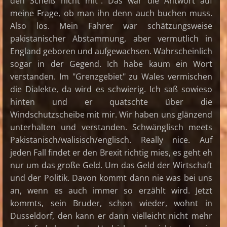
den Scheiß nicht mit". Das war die Antwort auf
meine Frage, ob man ihn denn auch buchen muss.
Also los. Mein Fahrer war schätzungsweise
pakistanischer Abstammung, aber vermutlich in
England geboren und aufgewachsen. Wahrscheinlich
sogar in der Gegend. Ich habe kaum ein Wort
verstanden. Im "Grenzgebiet" zu Wales vermischen
die Dialekte, da wird es schwierig. Ich saß sowieso
hinten und er quatschte über die
Windschutzscheibe mit mir. Wir haben uns glänzend
unterhalten und verstanden. Schwänglisch meets
Pakistanisch/walisisch/englisch. Really nice. Auf
jeden Fall findet er den Brexit richtig mies, es geht eh
nur um das große Geld. Um das Geld der Wirtschaft
und der Politik. Davon kommt dann nie was bei uns
an, wenn es auch immer so erzählt wird. Jetzt
kommts, sein Bruder, schon wieder, wohnt in
Dusseldorf, den kann er dann vielleicht nicht mehr