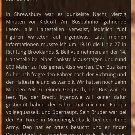
In Shrewsbury war es dunkelste Nacht, vierzig
Minuten vor Kick-off. Am Busbahnhof gähnende
Leere, alle Haltestellen verwaist, lediglich fünf
Figuren warteten auf irgendwas. Laut meinen
Informationen musste ich um 19.10 die Linie 27 in
Richtung Brooklands & Bell Vue nehmen, an der 14.
Haltestelle bei einer Tankstelle aussteigen und rund
800 Meter zu Fuß gehen. Also warten. Der Bus kam
früher. Ich fragte den Fahrer nach der Richtung und
der Haltestelle und es war o.k. Wir hatten noch zehn
Minuten Zeit zu einem Gespräch, der Bus war eh
leer. Tja, der Brexit. Irgendwie will keiner dafür
gestimmt haben, der Fahrer hat mich mit Europa
vollgequasselt, und überhaupt. Sein Bruder war bei
der Air Force in Munchengladback, bei der Rhine
Army. Den hat er öfters besucht und er findet
Deutschland toll. Irgendwie war damals alles besser,