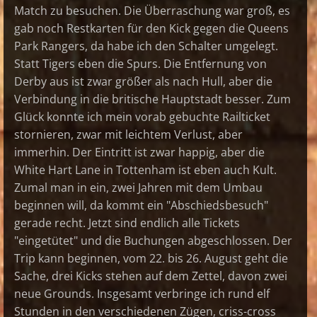
Match zu besuchen. Die Überraschung war groß, es
gab noch Restkarten für den Kick gegen die Queens
Park Rangers, da habe ich den Schalter umgelegt.
Statt Tigers eben die Spurs. Die Entfernung von
Derby aus ist zwar größer als nach Hull, aber die
Verbindung in die britische Hauptstadt besser. Zum
Glück konnte ich mein vorab gebuchte Railticket
stornieren, zwar mit leichtem Verlust, aber
immerhin. Der Eintritt ist zwar happig, aber die
White Hart Lane in Tottenham ist eben auch Kult.
Zumal man in ein, zwei Jahren mit dem Umbau
beginnen will, da kommt ein "Abschiedsbesuch"
gerade recht. Jetzt sind endlich alle Tickets
"eingetütet" und die Buchungen abgeschlossen. Der
Trip kann beginnen, vom 22. bis 26. August geht die
Sache, drei Kicks stehen auf dem Zettel, davon zwei
neue Grounds. Insgesamt verbringe ich rund elf
Stunden in den verschiedenen Zügen, criss-cross