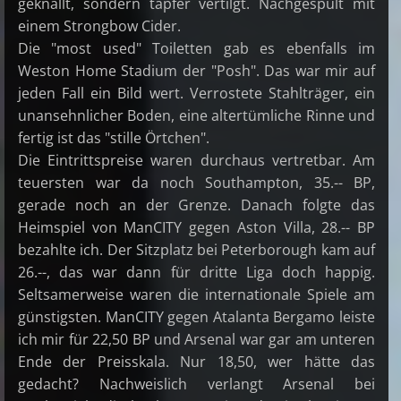
geknallt, sondern tapfer vertilgt. Nachgespült mit
einem Strongbow Cider.
Die "most used" Toiletten gab es ebenfalls im
Weston Home Stadium der "Posh". Das war mir auf
jeden Fall ein Bild wert. Verrostete Stahlträger, ein
unansehnlicher Boden, eine altertümliche Rinne und
fertig ist das "stille Örtchen".
Die Eintrittspreise waren durchaus vertretbar. Am
teuersten war da noch Southampton, 35.-- BP,
gerade noch an der Grenze. Danach folgte das
Heimspiel von ManCITY gegen Aston Villa, 28.-- BP
bezahlte ich. Der Sitzplatz bei Peterborough kam auf
26.--, das war dann für dritte Liga doch happig.
Seltsamerweise waren die internationale Spiele am
günstigsten. ManCITY gegen Atalanta Bergamo leiste
ich mir für 22,50 BP und Arsenal war gar am unteren
Ende der Preisskala. Nur 18,50, wer hätte das
gedacht? Nachweislich verlangt Arsenal bei