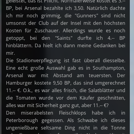
geleistet, das ist Pflicht. Normalerweise kostet es 3.--
BP, bei Arsenal bezahlte ich 3,50. Natürlich dachte
ich mir noch grimmig, die "Gunners" sind nicht
umsonst der Club auf der Insel mit den höchsten
Kosten für Zuschauer. Allerdings wurde es noch
getoppt, bei den "Saints" durfte ich 4.-- BP
hinblättern. Da hielt ich dann meine Gedanken bei
mir.
Die Stadionverpflegung ist fast überall diesselbe.
Eine echt große Auswahl gab es in Southampton,
Arsenal war mit Abstand am teuersten. Der
Hamburger kostete 9,50 BP, das sind umgerechnet
11.-- €. O.k., es war alles frisch, die Salatblätter und
die Tomaten wurde vor dem Käufer geschnitten,
alles war mit Sicherheit ganz gut, aber 11.-- €?
Den miserabelsten Fleischklops habe ich in
Peterborough gegessen. Als Schwabe ich dieses
ungenießbare seltsame Ding nicht in die Tonne