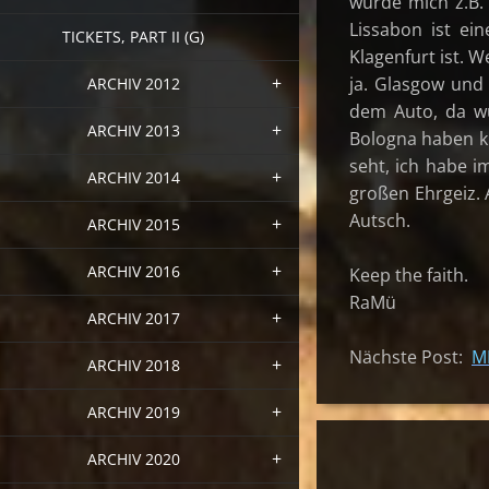
würde mich z.B.
Lissabon ist ei
TICKETS, PART II (G)
Klagenfurt ist. 
ja. Glasgow und 
ARCHIV 2012
dem Auto, da wü
ARCHIV 2013
Bologna haben kl
seht, ich habe 
ARCHIV 2014
großen Ehrgeiz. 
Autsch.
ARCHIV 2015
ARCHIV 2016
Keep the faith.
RaMü
ARCHIV 2017
Nächste Post:
M
ARCHIV 2018
ARCHIV 2019
ARCHIV 2020