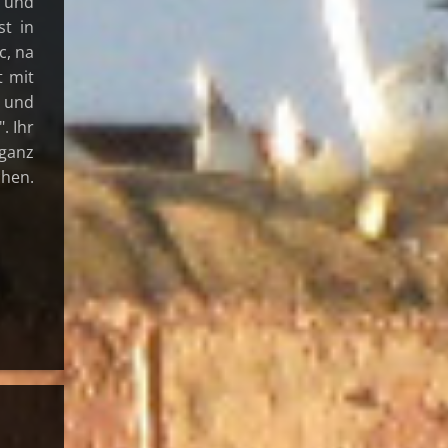
n und
st in
c, na
t mit
V und
. Ihr
 ganz
chen.