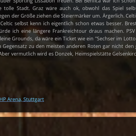
 über Sporting Lissabon freuen. Bei Benfica war ich scho
ne tolle Stadt. Graz wäre auch ok, obwohl das Spiel selb
Wegen der Größe ziehen die Steiermärker um. Ärgerlich. Celti
Celtic selbst kenn ich eigentlich schon etwas besser. Bres
rde ich eine längere Frankreichtour draus machen. PS
eine Grounds, da wäre ein Ticket wie ein "Sechser im Lotto"
im Gegensatz zu den meisten anderen Roten gar nicht den
Aber vermutlich wird es Donzek, Heimspielstätte Gelsenkir
HP Arena, Stuttgart