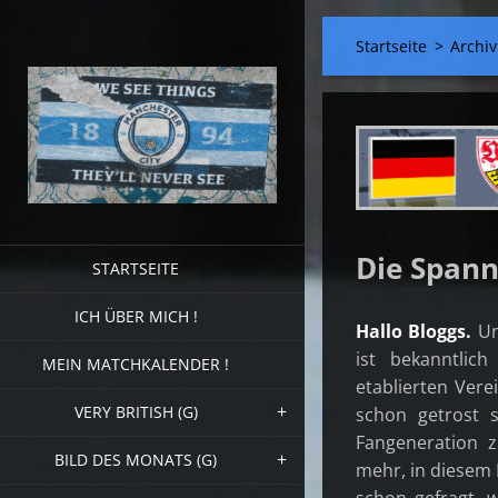
Startseite
>
Archiv
Die Spannu
STARTSEITE
ICH ÜBER MICH !
Hallo Bloggs.
Un
ist bekanntlic
MEIN MATCHKALENDER !
etablierten Vere
VERY BRITISH (G)
schon getrost s
Fangeneration 
BILD DES MONATS (G)
mehr, in diesem 
schon gefragt, 