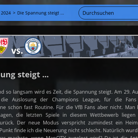
 2024
>
Die Spannung steigt ...
ng steigt ...
d so langsam wird es Zeit, die Spannung steigt. Am 29. A
h die Auslosung der Champions League, für die Fans
ine schon fast Routine. Für die VfB Fans aber nicht. Man
agen, die letzten Spiele in diesem Wettbewerb liegen
zurück. Der neue Modus verspricht zumindest ein Heims
Punkt finde ich die Neuerung nicht schlecht. Natürlich wurd
was machste, wenn ManCITY zugelost wird? Da ist die An