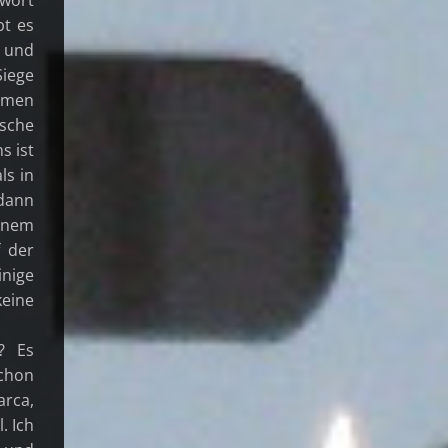
bt es
, und
Siege
mmen
ische
s ist
ls in
dann
einem
f der
inige
keine
? Es
schon
arca,
. Ich