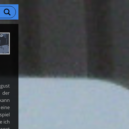
ugust
 der
 kann
 eine
piel
e ich
twort