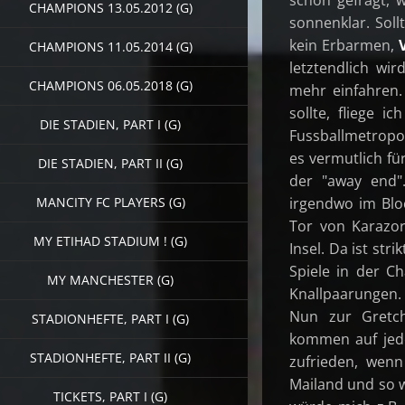
CHAMPIONS 13.05.2012 (G)
sonnenklar. Sol
kein Erbarmen,
CHAMPIONS 11.05.2014 (G)
letztendlich wi
CHAMPIONS 06.05.2018 (G)
mehr einfahren
sollte, fliege i
DIE STADIEN, PART I (G)
Fussballmetropol
es vermutlich fü
DIE STADIEN, PART II (G)
der "away end"
irgendwo im Blo
MANCITY FC PLAYERS (G)
Tor von Karazor
MY ETIHAD STADIUM ! (G)
Insel. Da ist st
Spiele in der C
MY MANCHESTER (G)
Knallpaarungen.
Nun zur Gretch
STADIONHEFTE, PART I (G)
kommen auf jeden
STADIONHEFTE, PART II (G)
zufrieden, wen
Mailand und so we
TICKETS, PART I (G)