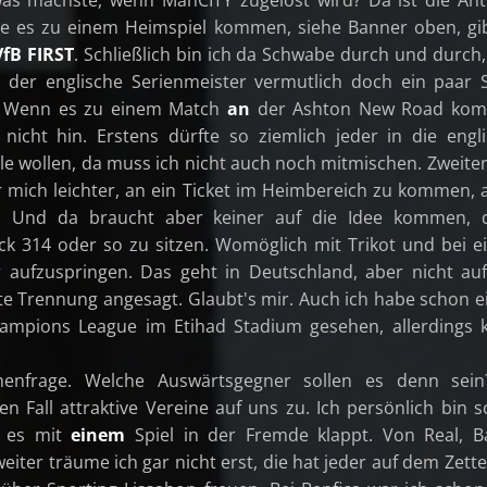
lte es zu einem Heimspiel kommen, siehe Banner oben, gi
VfB FIRST
. Schließlich bin ich da Schwabe durch und durch
rd der englische Serienmeister vermutlich doch ein paar 
. Wenn es zu einem Match
an
der Ashton New Road ko
ch nicht hin. Erstens dürfte so ziemlich jeder in die engl
e wollen, da muss ich nicht auch noch mitmischen. Zweiten
r mich leichter, an ein Ticket im Heimbereich zu kommen, a
. Und da braucht aber keiner auf die Idee kommen, 
ck 314 oder so zu sitzen. Womöglich mit Trikot und bei 
 aufzuspringen. Das geht in Deutschland, aber nicht au
rikte Trennung angesagt. Glaubt's mir. Auch ich habe schon e
hampions League im Etihad Stadium gesehen, allerdings 
enfrage. Welche Auswärtsgegner sollen es denn sein
 Fall attraktive Vereine auf uns zu. Ich persönlich bin 
n es mit
einem
Spiel in der Fremde klappt. Von Real, B
iter träume ich gar nicht erst, die hat jeder auf dem Zettel