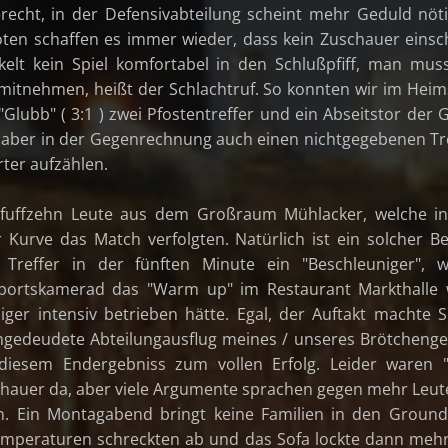
recht, in der Defensivabteilung scheint mehr Geduld nöt
oten schaffen es immer wieder, dass kein Zuschauer einsch
elt kein Spiel komfortabel in den Schlußpfiff, man mus
mitnehmen, heißt der Schlachtruf. So konnten wir im Heim
Glubb" ( 3:1 ) zwei Pfostentreffer und ein Abseitstor der 
 aber in der Gegenrechnung auch einen nichtgegebenen Tr
rter aufzählen.
fuffzehn Leute aus dem Großraum Mühlacker, welche in
 Kurve das Match verfolgten. Natürlich ist ein solcher B
Treffer in der fünften Minute ein "Beschleuniger", w
ortskamerad das "Warm up" im Restaurant Markthalle 
iger intensiv betrieben hätte. Egal, der Auftakt machte 
gedeudete Abteilungausflug meines / unseres Brötcheng
 diesem Endergebniss zum vollen Erfolg. Leider waren 
chauer da, aber viele Argumente sprachen gegen mehr Leut
. Ein Montagabend bringt keine Familien in den Ground
emperaturen schreckten ab und das Sofa lockte dann mehr