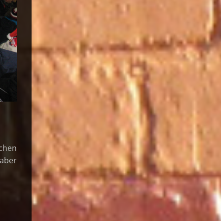
nchen
aber