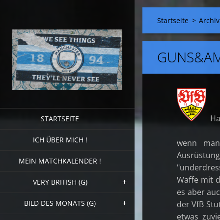
Startseite
>
Archiv
GUNS&A
Hal
STARTSEITE
ICH ÜBER MICH !
wenn man 
Ausrüstung
MEIN MATCHKALENDER !
"underdres
Waffe mit d
VERY BRITISH (G)
es aber auc
BILD DES MONATS (G)
der VfB St
etwas zuvi