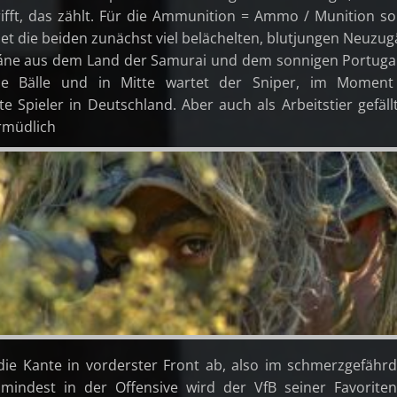
trifft, das zählt. Für die Ammunition = Ammo / Munition s
t die beiden zunächst viel belächelten, blutjungen Neuzu
ne aus dem Land der Samurai und dem sonnigen Portugal
die Bälle und in Mitte wartet der Sniper, im Moment
ste Spieler in Deutschland. Aber auch als Arbeitstier gefäll
nn, unermüdli
die Kante in vorderster Front ab, also im schmerzgefähr
umindest in der Offensive wird der VfB seiner Favoriten