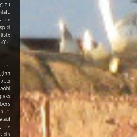
ig zu
läft.
s die
spiel
Gäste
effer
 der
eginn
obei
wohl
Spass
ebers
"nur"
e auf
, die
, ein