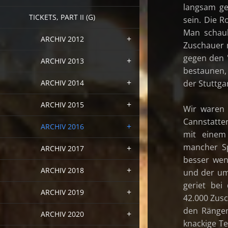
langsam ge
TICKETS, PART II (G)
sein. Die R
Man schauk
ARCHIV 2012
Zuschauer 
gegen den "
ARCHIV 2013
bestaunen,
ARCHIV 2014
der Stuttga
ARCHIV 2015
Wir waren 
Cannstatter
ARCHIV 2016
mit einem 
mancher Sp
ARCHIV 2017
besser wen
ARCHIV 2018
und der um
geriet bei
ARCHIV 2019
42.000 Zus
den Rängen
ARCHIV 2020
knackige T