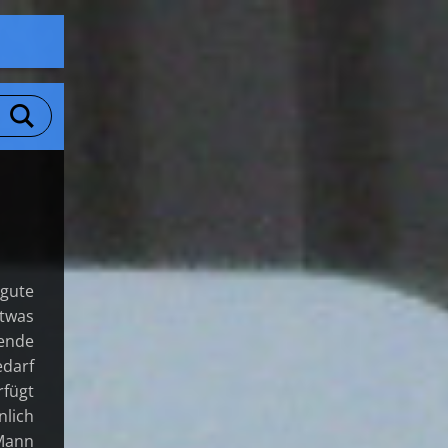
gute
twas
hende
edarf
rfügt
nlich
 Mann