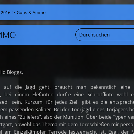
 2016
>
Guns & Ammo
MMO
lo Bloggs,
auf die Jagd geht, braucht man bekanntlich eine 
, bei einem Elefanten dürfte eine Schrotflinte wohl e
sed" sein. Kurzum, für jedes Ziel gibt es die entsprec
em passenden Kaliber. Bei der Toerjagd eines Torjägers b
h eines "Zuliefers", also der Munition. Über beide Typen ve
uttgart, obwohl das Thema mit dem Toreschießen mir persö
el am Einzelkämpfer Terrode festgemacht ist. Egal, der