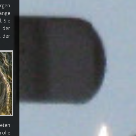
orgen
gänge
. Sie
 der
t der
ch
deten
rolle