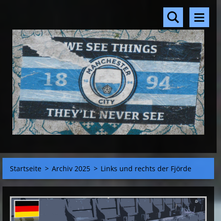
Startseite
>
Archiv 2025
>
Links und rechts der Fjörde