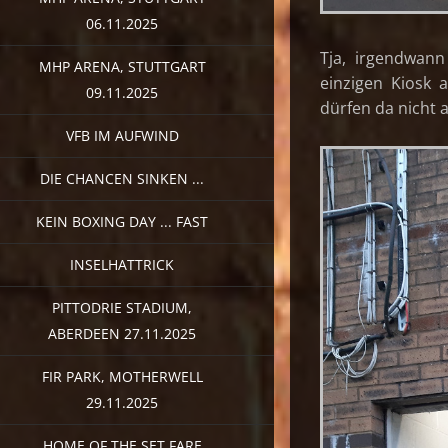
06.11.2025
Tja, irgendwann
MHP ARENA, STUTTGART
einzigen Kiosk 
09.11.2025
dürfen da nicht a
VFB IM AUFWIND
DIE CHANCEN SINKEN ...
KEIN BOXING DAY ... FAST
INSELHATTRICK
PITTODRIE STADIUM,
ABERDEEN 27.11.2025
FIR PARK, MOTHERWELL
29.11.2025
HOME OF THE SET FARE