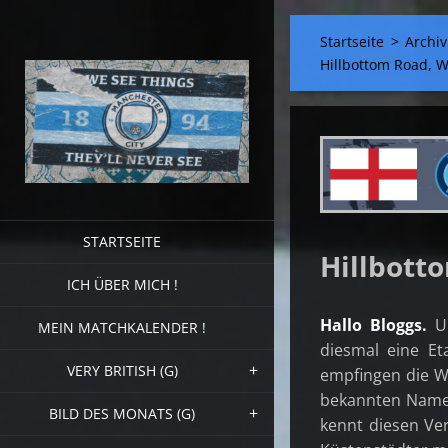
Startseite
>
Archiv
Hillbottom Road,
STARTSEITE
Hillbott
ICH ÜBER MICH !
Hallo Bloggs.
U
MEIN MATCHKALENDER !
diesmal eine Et
VERY BRITISH (G)
empfingen die W
bekannten Namen.
BILD DES MONATS (G)
kennt diesen Ve