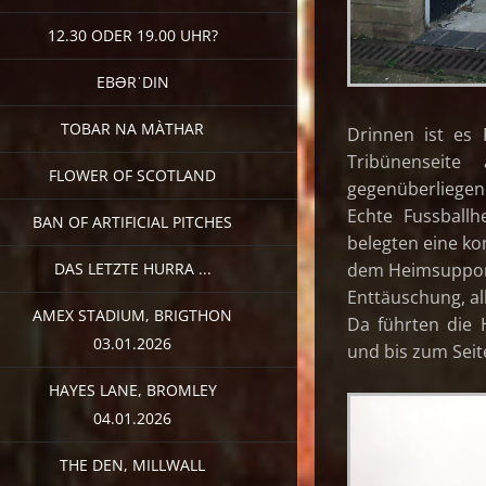
12.30 ODER 19.00 UHR?
EBƏRˈDIN
TOBAR NA MÀTHAR
Drinnen ist es 
Tribünenseit
FLOWER OF SCOTLAND
gegenüberliegend
Echte Fussballh
BAN OF ARTIFICIAL PITCHES
belegten eine ko
DAS LETZTE HURRA ...
dem Heimsupport 
Enttäuschung, al
AMEX STADIUM, BRIGTHON
Da führten die 
03.01.2026
und bis zum Seit
HAYES LANE, BROMLEY
04.01.2026
THE DEN, MILLWALL