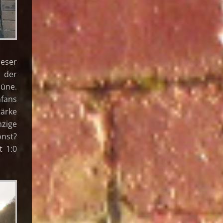
ieser
 der
büne.
hfans
tärke
nzige
onst?
t 1:0