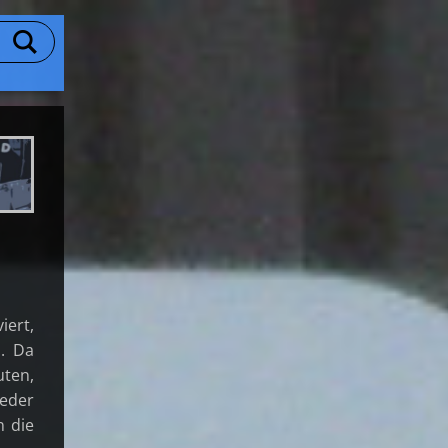
iert,
a. Da
uten,
Jeder
n die