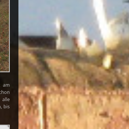
t am
schon
 alle
, bis