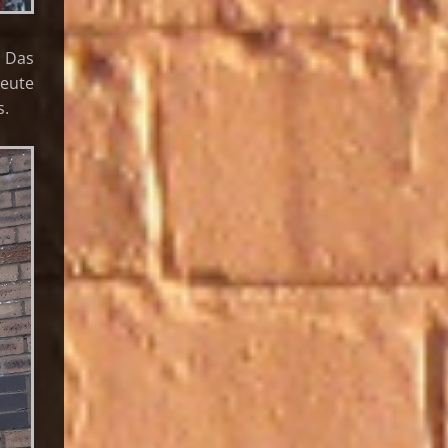
. Das
Leute
s.