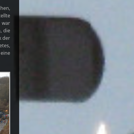
chen,
ellte
s war
, die
k der
etes,
 eine