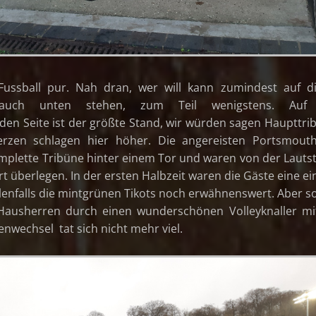
Fussball pur. Nah dran, wer will kann zumindest auf d
e auch unten stehen, zum Teil wenigstens. Auf
en Seite ist der größte Stand, wir würden sagen Haupttri
erzen schlagen hier höher. Die angereisten Portsmout
mplette Tribüne hinter einem Tor und waren von der Lauts
überlegen. In der ersten Halbzeit waren die Gäste eine ei
lenfalls die mintgrünen Tikots noch erwähnenswert. Aber s
Hausherren durch einen wunderschönen Volleyknaller mi
enwechsel tat sich nicht mehr viel.