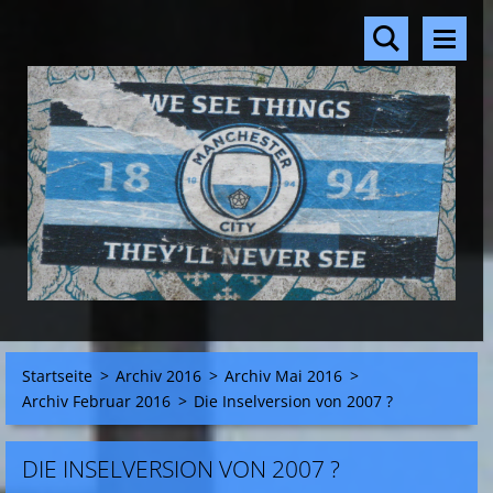
Startseite
>
Archiv 2016
>
Archiv Mai 2016
>
Archiv Februar 2016
>
Die Inselversion von 2007 ?
DIE INSELVERSION VON 2007 ?