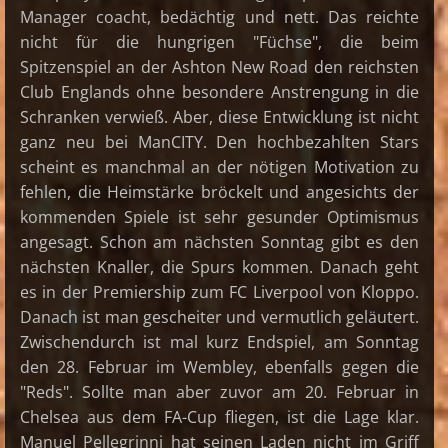
Manager coacht, bedächtig und nett. Das reichte
nicht für die hungrigen "Füchse", die beim
Spitzenspiel an der Ashton New Road den reichsten
Club Englands ohne besondere Anstrengung in die
Schranken verwieß. Aber, diese Entwicklung ist nicht
ganz neu bei ManCITY. Den hochbezahlten Stars
scheint es manchmal an der nötigen Motivation zu
fehlen, die Heimstärke bröckelt und angesichts der
kommenden Spiele ist sehr gesunder Optimismus
angesagt. Schon am nächsten Sonntag gibt es den
nächsten Knaller, die Spurs kommen. Danach geht
es in der Premiership zum FC Liverpool von Kloppo.
Danach ist man gescheiter und vermutlich geläutert.
Zwischendurch ist mal kurz Endspiel, am Sonntag
den 28. Februar im Wembley, ebenfalls gegen die
"Reds". Sollte man aber zuvor am 20. Februar in
Chelsea aus dem FA-Cup fliegen, ist die Lage klar.
Manuel Pellegrinni hat seinen Laden nicht im Griff