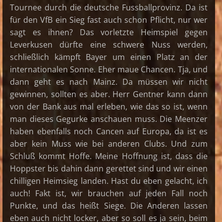
Tournee durch die deutsche Fussballprovinz. Da ist
für den VfB ein Sieg fast auch schon Pflicht, nur wer
sagt es ihnen? Das vorletzte Heimspiel gegen
Leverkusen dürfte eine schwere Nuss werden,
schließlich kämpft Bayer um einen Platz an der
internationalen Sonne. Eher maue Chancen. Tja, und
dann geht es nach Mainz. Da müssen wir nicht
gewinnen, sollten es aber. Herr Gentner kann dann
von der Bank aus mal erleben, wie das so ist, wenn
man dieses Gegurke anschauen muss. Die Meenzer
haben ebenfalls noch Cancen auf Europa, da ist es
aber kein Muss wie bei anderen Clubs. Und zum
Schluß kommt Hoffe. Meine Hoffnung ist, dass die
Hoppster bis dahin dann gerettet sind und wir einen
chilligen Heimsieg landen. Hast du eben gelacht, ich
auch! Fakt ist, wir brauchen auf jeden Fall noch
Punkte, und das heißt Siege. Die Anderen lassen
eben auch nicht locker, aber so soll es ja sein, beim