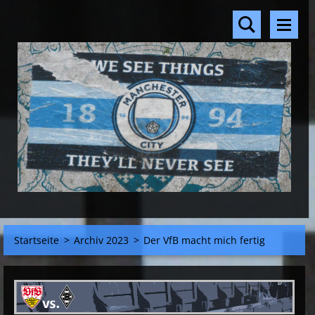
Startseite
>
Archiv 2023
>
Der VfB macht mich fertig