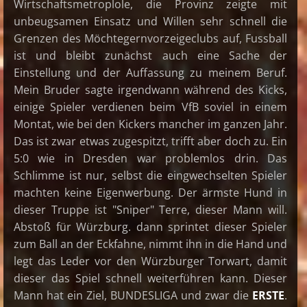
Wirtschaftsmetroplole, die Provinz zeigte mit
unbeugsamen Einsatz und Willen sehr schnell die
Grenzen des Möchtegernvorzeigeclubs auf, Fussball
ist und bleibt zunächst auch eine Sache der
Einstellung und der Auffassung zu meinem Beruf.
Mein Bruder sagte irgendwann während des Kicks,
einige Spieler verdienen beim VfB soviel in einem
Montat, wie bei den Kickers mancher im ganzen Jahr.
Das ist zwar etwas zugespitzt, trifft aber doch zu. Ein
5:0 wie in Dresden war problemlos drin. Das
Schlimme ist nur, selbst die eingwechselten Spieler
machten keine Eigenwerbung. Der ärmste Hund in
dieser Truppe ist "Sniper" Terre, dieser Mann will.
Abstoß für Würzburg. dann sprintet dieser Spieler
zum Ball an der Eckfahne, nimmt ihn in die Hand und
legt das Leder vor den Würzburger Torwart, damit
dieser das Spiel schnell weiterführen kann. Dieser
Mann hat ein Ziel, BUNDESLIGA und zwar die
ERSTE
.