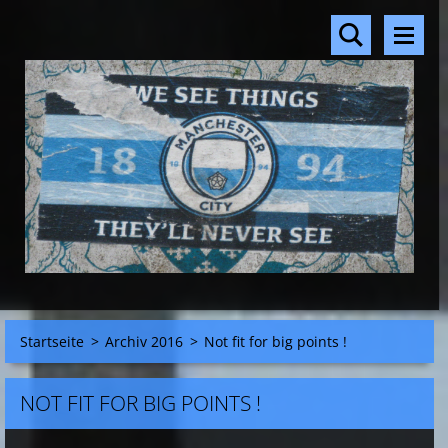
Startseite
>
Archiv 2016
>
Not fit for big points !
NOT FIT FOR BIG POINTS !