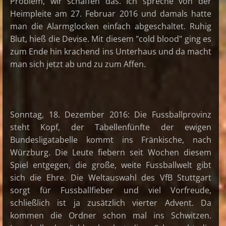
Problem, wir schaffen das. Ich spreche von der
Heimpleite am 27. Februar 2016 und damals hatte
man die Alarmglocken einfach abgeschaltet. Ruhig
Blut, hieß die Devise. Mit diesem "cold blood" ging es
zum Ende hin krachend ins Unterhaus und da macht
man sich jetzt ab und zu zum Affen.
Sonntag, 18. Dezember 2016: Die Fussballprovinz
steht Kopf, der Tabellenfünfte der ewigen
Bundesligatabelle kommt ins Fränkische, nach
Würzburg. Die Leute fiebern seit Wochen diesem
Spiel entgegen, die große, weite Fussballwelt gibt
sich die Ehre. Die Weltauswahl des VfB Stuttgart
sorgt für Fussballfieber und viel Vorfreude,
schließlich ist ja zusätzlich vierter Advent. Da
kommen die Ordner schon mal ins Schwitzen.