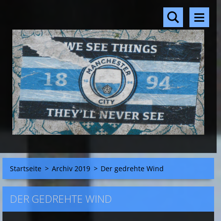
Startseite
>
Archiv 2019
>
Der gedrehte Wind
DER GEDREHTE WIND