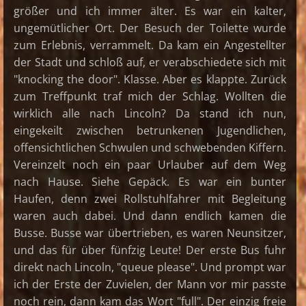
größer und ich immer älter. Es war ein kalter,
ungemütlicher Ort. Der Besuch der Toilette wurde
zum Erlebnis, verrammelt. Da kam ein Angestellter
der Stadt und schloß auf, er verabschiedete sich mit
"knocking the door". Klasse. Aber es klappte. Zurück
zum Treffpunkt traf mich der Schlag. Wollten die
wirklich alle nach Lincoln? Da stand ich nun,
eingekeilt zwischen betrunkenen Jugendlichen,
offensichtlichen Schwulen und schwebenden Kiffern.
Vereinzelt noch ein paar Urlauber auf dem Weg
nach Hause. Siehe Gepäck. Es war ein bunter
Haufen, denn zwei Rollstuhlfahrer mit Begleitung
waren auch dabei. Und dann endlich kamen die
Busse. Busse war übertrieben, es waren Neunsitzer,
und das für über fünfzig Leute! Der erste Bus fuhr
direkt nach Lincoln, "queue please". Und prompt war
ich der Erste der Zuvielen, der Mann vor mir passte
noch rein, dann kam das Wort "full". Der einzig freie