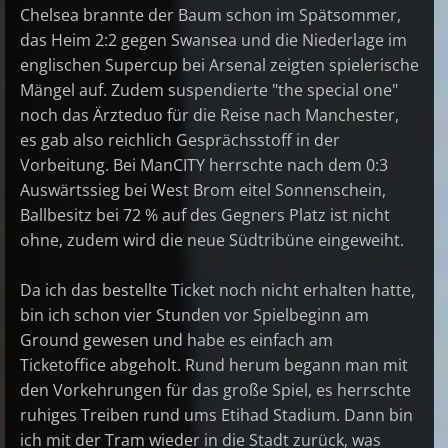
Chelsea brannte der Baum schon im Spätsommer,
das Heim 2:2 gegen Swansea und die Niederlage im
englischen Supercup bei Arsenal zeigten spielerische
Mängel auf. Zudem suspendierte "the special one"
noch das Ärzteduo für die Reise nach Manchester,
es gab also reichlich Gesprächsstoff in der
Vorbeitung. Bei ManCITY herrschte nach dem 0:3
Auswärtssieg bei West Brom eitel Sonnenschein,
Ballbesitz bei 72 % auf des Gegners Platz ist nicht
ohne, zudem wird die neue Südtribüne eingeweiht.
Da ich das bestellte Ticket noch nicht erhalten hatte,
bin ich schon vier Stunden vor Spielbeginn am
Ground gewesen und habe es einfach am
Ticketoffice abgeholt. Rund herum begann man mit
den Vorkehrungen für das große Spiel, es herrschte
ruhiges Treiben rund ums Etihad Stadium. Dann bin
ich mit der Tram wieder in die Stadt zurück, was