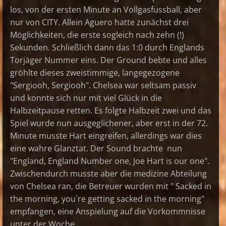
los, von der ersten Minute an Vollgasfussball, aber
nur von CITY. Allein Aguero hatte zunächst drei
Möglichkeiten, die erste sogleich nach zehn (!)
Sekunden. Schließlich dann das 1:0 durch Englands
Torjäger Nummer eins. Der Ground bebte und alles
gröhlte dieses zweistimmige, langegezogene
"Sergiooh, Sergiooh". Chelsea war seltsam passiv
und konnte sich nur mit viel Glück in die
Halbzeitpause retten. Es folgte Halbzeit zwei und das
Spiel wurde nun ausgeglichener, aber erst in der 72.
Minute musste Hart eingreifen, allerdings war dies
eine wahre Glanztat. Der Sound brachte nun
"England, England Number one, Joe Hart is our one".
Zwischendurch musste aber die medizine Abteilung
von Chelsea ran, die Betreuer wurden mit " Sacked in
the morning, you`re getting sacked in the morning"
empfangen, eine Anspielung auf die Vorkommnisse
unter der Woche.