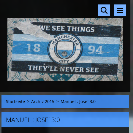
Startseite
>
Archiv 2015
>
Manuel : Jose` 3:0
MANUEL : JOSE` 3:0