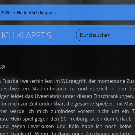
 2020
>
Hoffentlich klappt's.
ICH KLAPPT'S.
gs.
n Fussball weiterhin fest im Würgegriff, der momentane Zu
nbeschwerten Stadionbesuch zu und speziell in den be
gen leidet das Liveerlebnis unter diesen Einschränkungen.
s für mich zur Zeit undenkbar, die gesamte Spielzeit mit Mas
her werde ich mich zumindest vorerst nicht um ein Ti
ste Heimspiel gegen den SC Freiburg ist eh dem Urlaub
" und gegen Leverkusen und Köln habe ich noch keine L
gegen Frankfurt. Wenn da dann noch Zuschauer gestattet 