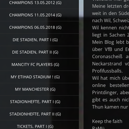
CHAMPIONS 13.05.2012 (G)
Meine letzten d
weit in den Süd
CHAMPIONS 11.05.2014 (G)
nach Wil, Schweiz 
Wil kennen nich
CHAMPIONS 06.05.2018 (G)
liegt in Sachen
DIE STADIEN, PART I (G)
Mein Blog lebt 
über VfB und En
DIE STADIEN, PART II (G)
Coronascheiß a
Neckarstrand v
MANCITY FC PLAYERS (G)
Profifussballs.
MY ETIHAD STADIUM ! (G)
Wil hat mich üb
online bestell
MY MANCHESTER (G)
Printdinger, abe
gibt es auch ni
STADIONHEFTE, PART I (G)
Thun kamen nur 4
STADIONHEFTE, PART II (G)
Keep the faith
TICKETS, PART I (G)
RaMü