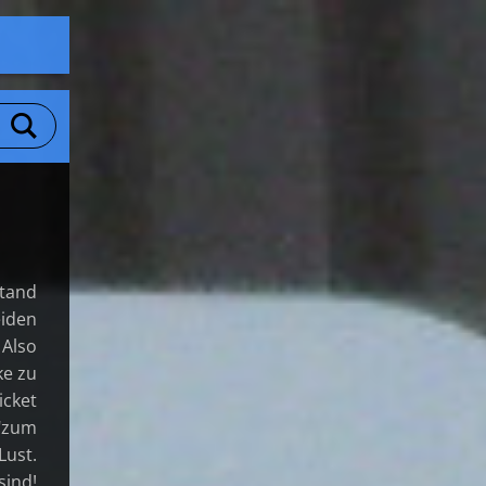
stand
iden
 Also
ke zu
cket
 "zum
ust.
sind!