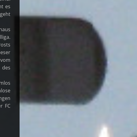
ht es
 geht
rhaus
liga.
Posts
ieser
 vom
 des
emlos
lose
ungen
er FC