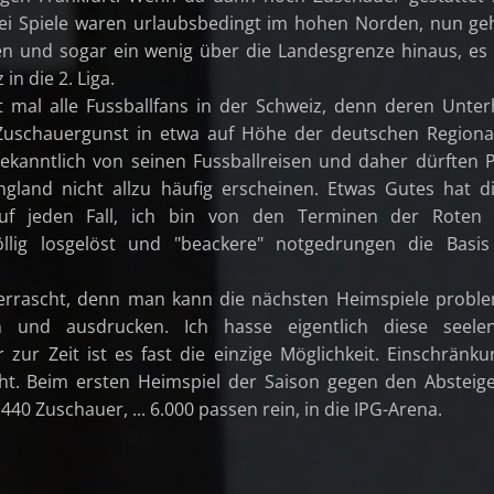
rei Spiele waren urlaubsbedingt im hohen Norden, nun ge
en und sogar ein wenig über die Landesgrenze hinaus, es
in die 2. Liga.
t mal alle Fussballfans in der Schweiz, denn deren Unte
 Zuschauergunst in etwa auf Höhe der deutschen Regional
bekanntlich von seinen Fussballreisen und daher dürften 
gland nicht allzu häufig erscheinen. Etwas Gutes hat d
uf jeden Fall, ich bin von den Terminen der Roten
öllig losgelöst und "beackere" notgedrungen die Basis
errascht, denn man kann die nächsten Heimspiele probl
en und ausdrucken. Ich hasse eigentlich diese seelen
r zur Zeit ist es fast die einzige Möglichkeit. Einschränk
cht. Beim ersten Heimspiel der Saison gegen den Absteig
40 Zuschauer, ... 6.000 passen rein, in die IPG-Arena.