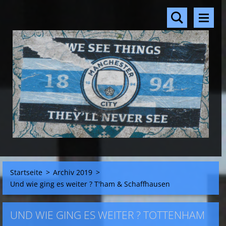
Startseite
>
Archiv 2019
>
Und wie ging es weiter ? T'ham & Schaffhausen
UND WIE GING ES WEITER ? TOTTENHAM