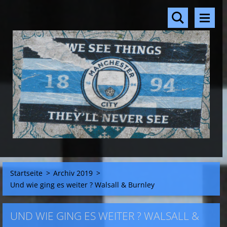
Startseite
>
Archiv 2019
>
Und wie ging es weiter ? Walsall & Burnley
UND WIE GING ES WEITER ? WALSALL &