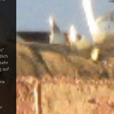
e
es"
tlich
 sehr
g auf
ine
er
,