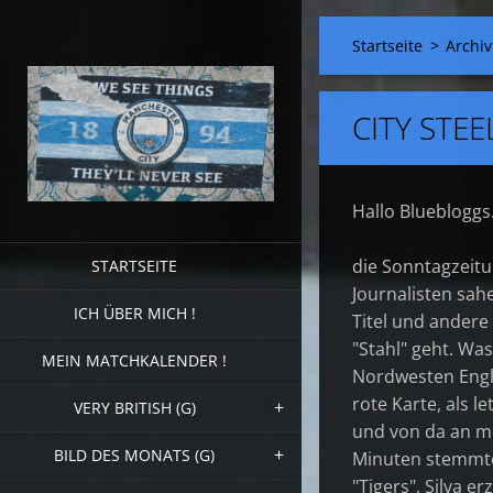
Startseite
>
Archiv
CITY STEEL
Hallo Bluebloggs
die Sonntagzeitu
STARTSEITE
Journalisten sa
ICH ÜBER MICH !
Titel und andere
"Stahl" geht. Wa
MEIN MATCHKALENDER !
Nordwesten Engla
rote Karte, als 
VERY BRITISH (G)
und von da an mu
BILD DES MONATS (G)
Minuten stemmte
"Tigers", Silva er