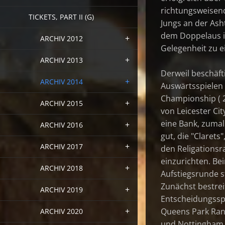
richtungsweisen
TICKETS, PART II (G)
Jungs an der Ash
dem Doppelaus in
ARCHIV 2012
Gelegenheit zu e
ARCHIV 2013
Derweil beschäft
ARCHIV 2014
Auswärtsspielen
Championship ( 2.
ARCHIV 2015
von Leicester Cit
eine Bank, zumal
ARCHIV 2016
gut, die "Claret
ARCHIV 2017
den Religationsr
einzurichten. Be
ARCHIV 2018
Aufstiegsrunde s
Zunächst bestrei
ARCHIV 2019
Entscheidungssp
Queens Park Ran
ARCHIV 2020
und Nottingham F