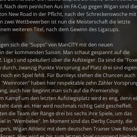
d. Nach dem peinlichen Aus im FA-Cup gegen Wigan sind di
ton New Road in der Pflicht, nach der Schreckenswoche mit
 zwei Wettbewerben ist nun die Meisterschaft die letzte
inem weiteren Titel, nach dem Gewinn des Ligacups.
igen sich die "Supps" von ManCITY mit den neuen
 in der kommenden Saison. Man schaut gespannt auf die
 Liga ) und spekuliert über die Aufsteiger. Da sind die "Fox
y durch, zwanzig Punkte Vorsprung auf Platz drei sind eigen
 noch ein Spiel fehlt. Für Burnleys stehen die Chancen auch
s", "Weinroten" haben hier respektable zehn Zähler Vorsprun
ang, auch hier beginnt man sich auf die Premiership
im Kampf um den letzten Aufstiegsplatz wird es eng, denn e
teht dann an. Hier wird nochmals richtig Geld gescheffelt.
ten die Team der Ränge drei bis sechs ihre Spiele, um das
iel in "Wembelee". Im Moment sind das Derby County, die
gers, Wigan Athletic mit dem deutschen Trainer Uwe Rössl
orest. Hier wird es bis zum letzten Spiel spannend bleiben