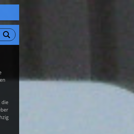
e
den
 die
eber
hzig