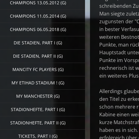
CHAMPIONS 13.05.2012 (G)
schreibenden Zunf
Man siegte zulet
CHAMPIONS 11.05.2014 (G)
zugunsten der "C
in bester Verfas
CHAMPIONS 06.05.2018 (G)
weiteren Bestnote
DIE STADIEN, PART I (G)
Punkte, man rückt
Hauptstadt unter
DIE STADIEN, PART II (G)
Punkte im Vorspr
rechnerisch ist w
MANCITY FC PLAYERS (G)
ein weiteres Plus
MY ETIHAD STADIUM ! (G)
Allerdings glau
MY MANCHESTER (G)
den Titel zu erk
schon mehrere ro
STADIONHEFTE, PART I (G)
Kabine einen wei
kurze Matchstrafe
STADIONHEFTE, PART II (G)
haben es in sich
TICKETS, PART I (G)
erfolgreich über