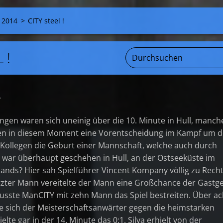
 2014
>
CITY steel !
 !
.
ngen waren sich uneinig über die 10. Minute in Hull, manch
hen in diesem Moment eine Vorentscheidung im Kampf um 
 Kollegen die Geburt einer Mannschaft, welche auch durch
s war überhaupt geschehen in Hull, an der Ostseeküste im
nds? Hier sah Spielführer Vincent Kompany völlig zu Recht
letzter Mann vereitelte der Mann eine Großchance der Gastg
sste ManCITY mit zehn Mann das Spiel bestreiten. Über ac
 sich der Meisterschaftsanwärter gegen die heimstarken
zielte gar in der 14. Minute das 0:1. Silva erhielt von der