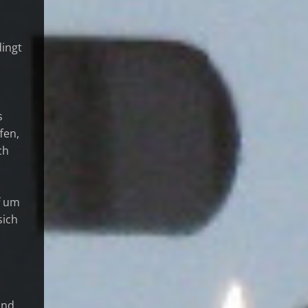
dingt
s
fen,
ch
f um
sich
ind