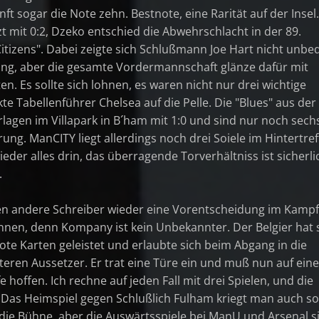
t sogar die Note zehn. Bestnote, eine Rarität auf der Insel.
zt mit 0:2, Dzeko entschied die Abwehrschlacht in der 89.
itizens". Dabei zeigte sich Schlußmann Joe Hart nicht unbe
ung, aber die gesamte Vordermannschaft glänze dafür mit
n. Es sollte sich lohnen, es waren nicht nur drei wichtige
e Tabellenführer Chelsea auf die Pelle. Die "Blues" aus der
lagen im Villapark in B´ham mit 1:0 und sind nur noch sech
ung. ManCITY liegt allerdings noch drei Soiele im Hintertref
ieder alles drin, das überragende Torverhältniss ist sicherli
.
ben andere Schreiber wieder eine Vorentscheidung im Kamp
ennen, denn Kompany ist kein Unbekannter. Der Belgier hat 
te Karten geleistet und erlaubte sich beim Abgang in die
teren Aussetzer. Er trat eine Türe ein und muß nun auf eine
 hoffen. Ich rechne auf jeden Fall mit drei Spielen, und die
. Das Heimspiel gegen Schlußlich Fulham kriegt man auch so
 die Bühne, aber die Auswärtsspiele bei ManU und Arsenal s