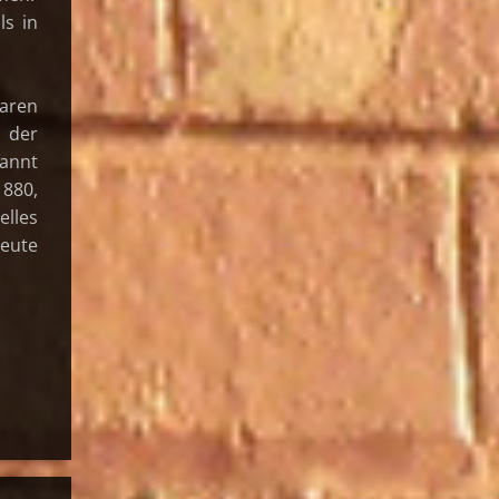
ls in
aren
t der
annt
1880,
elles
heute