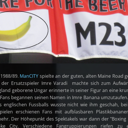
 1988/89.
ManCITY
spielte an der guten, alten Maine Road 
der Ersatzspieler Imre Varadi machte sich zum Aufwä
ngland geborene Ungar erinnerte in seiner Figur an eine k
 Fans begannen seinen Namen in Imre Banana umzutaufen
 englischen Fussballs wusste nicht wie ihm geschah, be
ielen erschienen Fans mit aufblasbaren Plastikbanane
hr. Der Höhepunkt des Spektakels war dann der "Boxing
ke City. Verschiedene Fangruppierungen riefen zu e