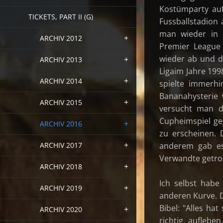
Kostümparty auf
TICKETS, PART II (G)
Fussballstadion 
man wieder in d
ARCHIV 2012
Premier League 
wieder ab und d
ARCHIV 2013
Ligaim Jahre 19
ARCHIV 2014
spielte immerhi
Bananahysterie
ARCHIV 2015
versucht man d
Cupheimspiel ge
ARCHIV 2016
zu erscheinen. 
ARCHIV 2017
anderem gab es 
Verwandte getro
ARCHIV 2018
Ich selbst habe
ARCHIV 2019
anderen Kurve. D
Bibel: "Alles ha
ARCHIV 2020
richtig aufleb