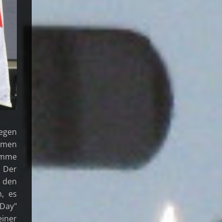
gegen
rmen
rumme
. Der
i den
n, es
 Day"
iner