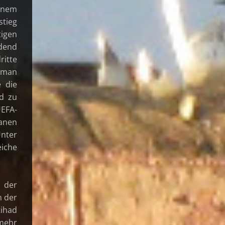
einem
stieg
tigen
ndend
ritte
r man
e die
d zu
EFA-
nanen
Unter
eiche
n der
n der
tihad
mehr