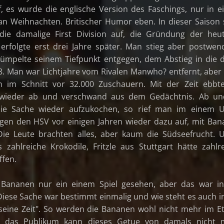
, es wurde die englische Version des Faschings, nur in 
an Weihnachten. Britischer Humor eben. In dieser Saison 
ie damalige First Division auf, die Gründung der heu
erfolgte erst drei Jahre später. Man stieg aber postwe
ümpelte seinem Tiefpunkt entgegen, dem Abstieg in die d
98. Man war Lichtjahre vom Rivalen Manwho? entfernt, abe
n im Schnitt vor 32.000 Zuschauern. Mit der Zeit ebbt
 wieder ab und verschwand aus dem Gedächtnis. Ab un
ie Sache wieder aufzukochen, so rief man im einem U
gen den HSV vor einigen Jahren wieder dazu auf, mit Ba
Die Leute brachten alles, aber kaum die Südseefrucht. 
zahlreiche Krokodile, Fritzle aus Stuttgart hätte zahlr
ffen.
 Bananen nur ein einem Spiel gesehen, aber das war i
iese Sache war bestimmt einmalig und wie steht es auch i
t seine Zeit". So werden die Bananen wohl nicht mehr im E
en, das Publikum kann dieses Getue von damals nicht 