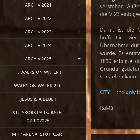
ARCHIV 2021
verstehen. Auße
die M 23 einbog
ARCHIV 2022
Damit ist die 
ARCHIV 2023
hoffentlich vie
Übernahme durc
ARCHIV 2024
wurde. Es entsta
ARCHIV 2025
1890 erfolgte d
Gründungsdatum,
... WALKS ON WATER !
vorstellen kann.
... WALKS ON WATER 2.0 ... !
CITY - the only 
JESUS IS A BLUE !
RaMü
ST. JAKOBS PARK, BASEL
02.1.02025
MHP ARENA, STUTTGART