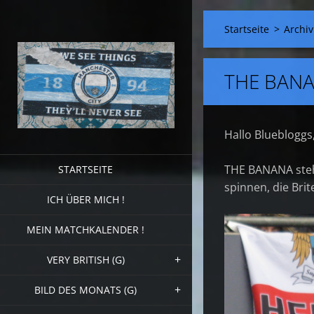
Startseite
>
Archiv
THE BAN
Hallo Bluebloggs
THE BANANA steht
STARTSEITE
spinnen, die Brit
ICH ÜBER MICH !
MEIN MATCHKALENDER !
VERY BRITISH (G)
BILD DES MONATS (G)