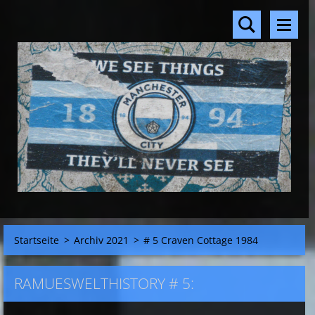
Startseite
>
Archiv 2021
>
# 5 Craven Cottage 1984
RAMUESWELTHISTORY # 5: