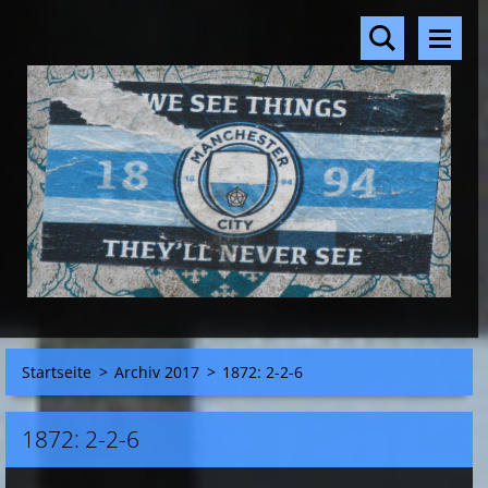
Startseite
>
Archiv 2017
>
1872: 2-2-6
1872: 2-2-6